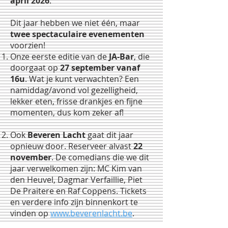
april 2026
.
Dit jaar hebben we niet één, maar
twee spectaculaire evenementen
voorzien!
Onze eerste editie van de
JA-Bar
, die
doorgaat op
27 september vanaf
16u
. Wat je kunt verwachten? Een
namiddag/avond vol gezelligheid,
lekker eten, frisse drankjes en fijne
momenten, dus kom zeker af!
Ook
Beveren Lacht
gaat dit jaar
opnieuw door. Reserveer alvast
22
november
. De comedians die we dit
jaar verwelkomen zijn: MC Kim van
den Heuvel, Dagmar Verfaillie, Piet
De Praitere en Raf Coppens. Tickets
en verdere info zijn binnenkort te
vinden op
www.beverenlacht.be
.